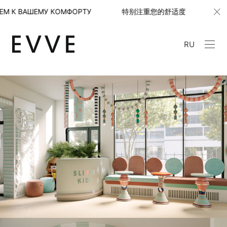
ШЕМУ КОМФОРТУ 特别注重您的舒适度
С ОСОБЫМ 
RU