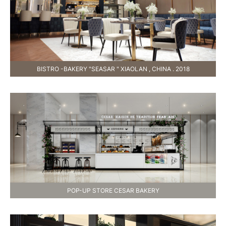
BISTRO -BAKERY "SEASAR " XIAOLAN , CHINA . 2018
POP-UP STORE CESAR BAKERY